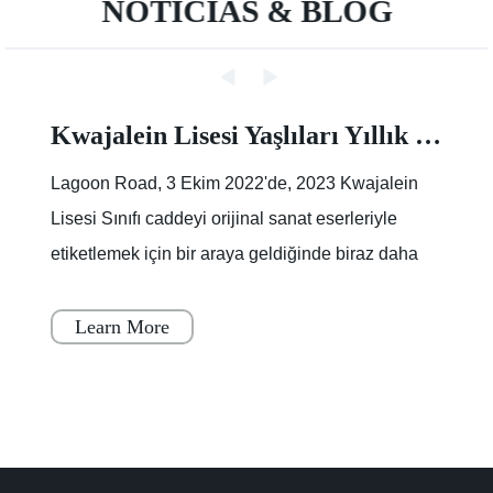
NOTICIAS & BLOG
Kwajalein Lisesi Yaşlıları Yıllık Sokak Boyama Etkinliğinde İz Bırakıyor |Makale |Birleşik Devletler Ordusu
Lagoon Road, 3 Ekim 2022'de, 2023 Kwajalein
Lisesi Sınıfı caddeyi orijinal sanat eserleriyle
etiketlemek için bir araya geldiğinde biraz daha
renklendi.Lagoon Yolu'nun bir kısmı, boya
kuruyana
Learn More