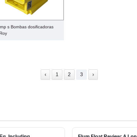
mp s Bombas dosificadoras
 Roy
‹
1
2
3
›
Eq, Including
Flum Float Review: A Lon