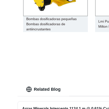
Bombas dosificadoras pequeñas
Lmi Pu
Bombas dosificadoras de
Milton
antiincrustantes
Related Blog
Arras Minerals Intercepts 1124.1 m @ 0.61% Cu