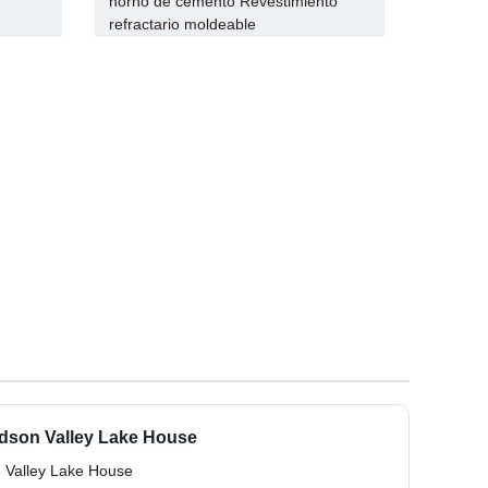
horno de cemento Revestimiento
refractario moldeable
udson Valley Lake House
 Valley Lake House