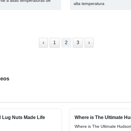
ente a altas temperaturas de
alta temperatura
‹
1
2
3
›
deos
 Lug Nuts Made Life
Where is The Ultimate H
Where is The Ultimate Hudson