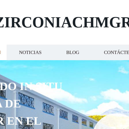
ZIRCONIACHMG
NOTICIAS
BLOG
CONTÁCT
DO IN SITU
 DE
R EN EL