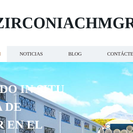
ZIRCONIACHMG
NOTICIAS
BLOG
CONTÁCT
DO IN SITU
 DE
R EN EL