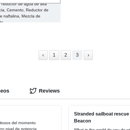
 reductor de agua de alta
ncia, Cemento, Reductor de
e naftalina, Mezcla de
to
‹
1
2
3
›
deos
Reviews
Stranded sailboat rescue 
Beacon
xitosos del momento
ro nivel de potencia
What in the world do you do wi