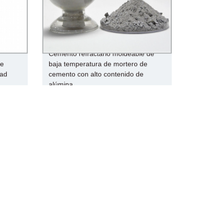
Cemento refractario moldeable de
de
baja temperatura de mortero de
dad
cemento con alto contenido de
alúmina