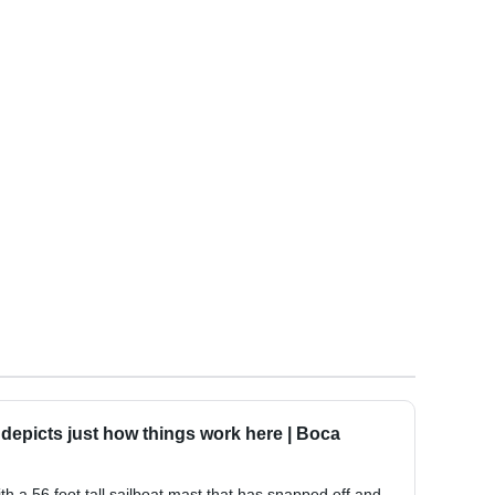
depicts just how things work here | Boca
th a 56 foot tall sailboat mast that has snapped off and