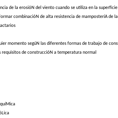
cia de la erosióN del viento cuando se utiliza en la superfici
ormar combinacióN de alta resistencia de mamposteríA de ladr
ractarios
quier momento segúN las diferentes formas de trabajo de const
s requisitos de construccióN a temperatura normal
 quíMica
óLica