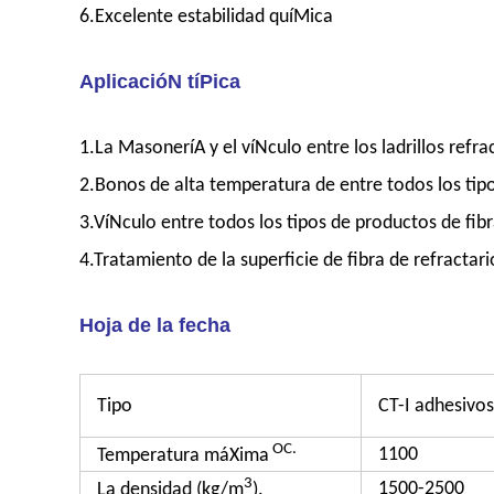
6.Excelente estabilidad quíMica
AplicacióN tíPica
1.La MasoneríA y el víNculo entre los ladrillos refra
2.Bonos de alta temperatura de entre todos los tipo
3.VíNculo entre todos los tipos de productos de fibr
4.Tratamiento de la superficie de fibra de refractar
Hoja de la fecha
Tipo
CT-I adhesivos
OC.
1100
Temperatura máXima
3
1500-2500
La densidad (kg/m
).