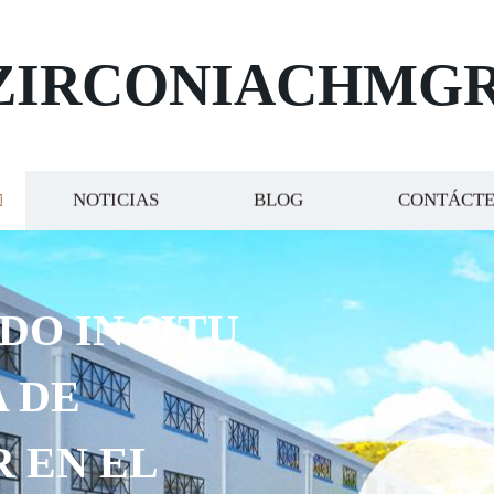
ZIRCONIACHMG
NOTICIAS
BLOG
CONTÁCT
DO IN SITU
 DE
R EN EL