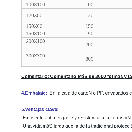
100X100
100
120X80
120
150X60
150
150X100
150
200X100
200
300X300.
300
Comentario:
Comentario:MáS de 2000 formas y tama
4.Embalaje:
En la caja de cartóN o PP, envasados 
5.Ventajas clave:
·Excelente anti-desgaste y resistencia a la corrosióN.
·Una vida máS larga que la de la tradicional protecci