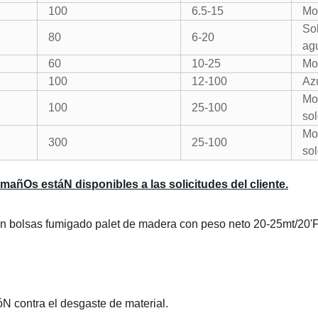
100
6.5-15
Mo
So
80
6-20
ag
60
10-25
Mo
100
12-100
Azu
Mos
100
25-100
so
Mos
300
25-100
so
ñOs estáN disponibles a las solicitudes del cliente.
en bolsas fumigado palet de madera con peso neto 20-25mt/20'
óN contra el desgaste de material.