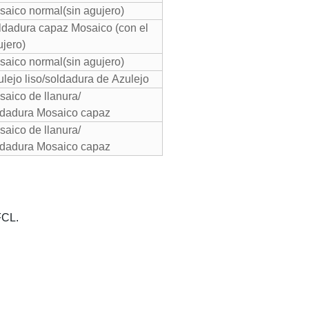
saico normal(sin agujero)
ldadura capaz Mosaico (con el
ujero)
saico normal(sin agujero)
lejo liso/soldadura de Azulejo
aico de llanura/
ldadura Mosaico capaz
aico de llanura/
ldadura Mosaico capaz
FCL.