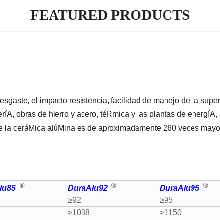
FEATURED PRODUCTS
sgaste, el impacto resistencia, facilidad de manejo de la superf
eríA, obras de hierro y acero, téRmica y las plantas de energíA, 
a de la ceráMica alúMina es de aproximadamente 260 veces may
®
®
®
lu85
DuraAlu
92
DuraAlu95
≥92
≥95
≥1088
≥1150