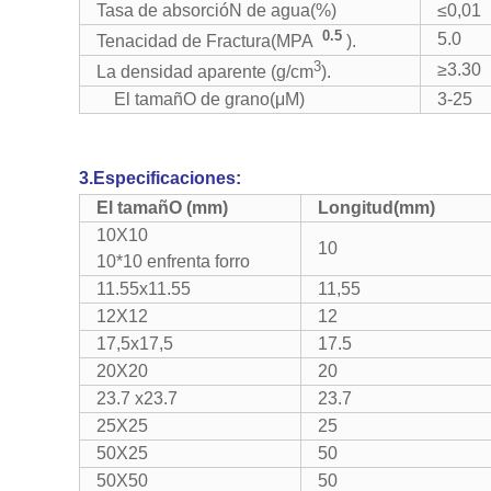
Tasa de absorcióN de agua(%)
≤0,01
0.5
5.0
Tenacidad de Fractura(MPA
).
3
≥3.30
La densidad aparente (g/cm
).
El tamañO de grano(μM)
3-25
3.Especificaciones:
El tamañO (mm)
Longitud(mm)
10X10
10
10*10 enfrenta forro
11.55x11.55
11,55
12X12
12
17,5x17,5
17.5
20X20
20
23.7 x23.7
23.7
25X25
25
50X25
50
50X50
50