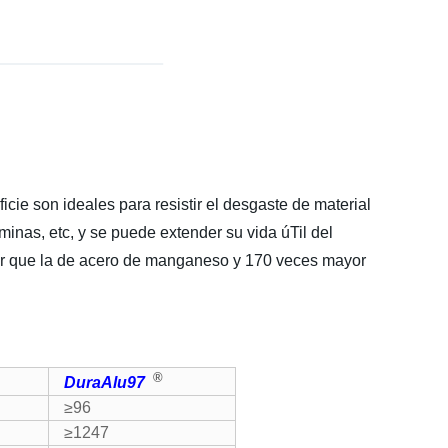
icie son ideales para resistir el desgaste de material
minas, etc, y se puede extender su vida úTil del
or que la de acero de manganeso y 170 veces mayor
®
DuraAlu
97
≥96
≥1247