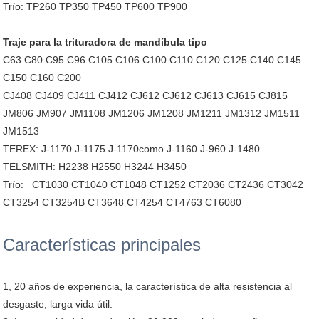
Trío: TP260 TP350 TP450 TP600 TP900
Traje para la trituradora de mandíbula tipo
C63 C80 C95 C96 C105 C106 C100 C110 C120 C125 C140 C145
C150 C160 C200
CJ408 CJ409 CJ411 CJ412 CJ612 CJ612 CJ613 CJ615 CJ815
JM806 JM907 JM1108 JM1206 JM1208 JM1211 JM1312 JM1511
JM1513
TEREX: J-1170 J-1175 J-1170como J-1160 J-960 J-1480
TELSMITH: H2238 H2550 H3244 H3450
Trío: CT1030 CT1040 CT1048 CT1252 CT2036 CT2436 CT3042
CT3254 CT3254B CT3648 CT4254 CT4763 CT6080
Características principales
1, 20 años de experiencia, la característica de alta resistencia al
desgaste, larga vida útil.