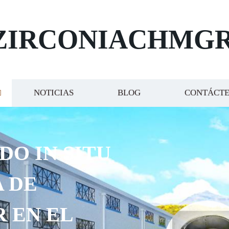
ZIRCONIACHMG
NOTICIAS
BLOG
CONTÁCT
DO IN SITU
 DE
R EN EL