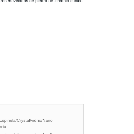
res mezclados de piedra de zirconio cúbico
/Espinela/Crystal/vidrio/Nano
ería