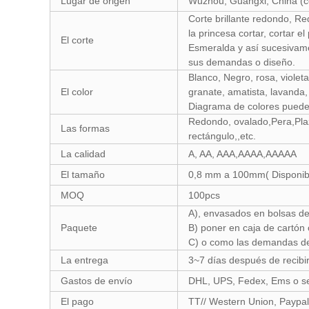
Lugar de origen
Wuzhou, Guangxi, China (co
Corte brillante redondo, Re
la princesa cortar, cortar e
El corte
Esmeralda y así sucesivam
sus demandas o diseño.
Blanco, Negro, rosa, viole
El color
granate, amatista, lavanda, 
Diagrama de colores puede
Redondo, ovalado,Pera,Pla
Las formas
rectángulo,,etc.
La calidad
A, AA, AAA,AAAA,AAAAA
El tamaño
0,8 mm a 100mm( Disponibl
MOQ
100pcs
A), envasados en bolsas de
Paquete
B) poner en caja de cartón 
C) o como las demandas del
La entrega
3~7 días después de recibir
Gastos de envío
DHL, UPS, Fedex, Ems o se
El pago
TT// Western Union, Paypal