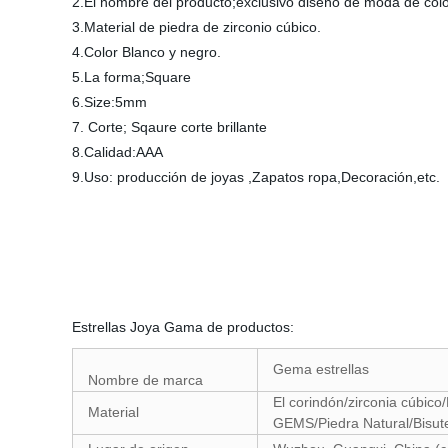
2.El nombre del producto;exclusivo diseño de moda de colo
3.Material de piedra de zirconio cúbico.
4.Color Blanco y negro.
5.La forma;Square
6.Size:5mm
7. Corte; Sqaure corte brillante
8.Calidad:AAA
9.Uso: producción de joyas ,Zapatos ropa,Decoración,etc.
Estrellas Joya Gama de productos:
Gema estrellas
Nombre de marca
El corindón/zirconia cúbico
Material
GEMS/Piedra Natural/Bisut