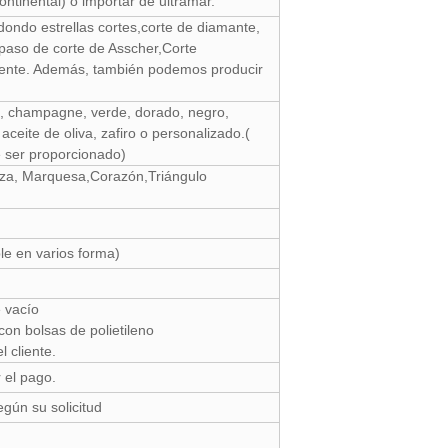
ntinental) o importar de ultramar.
dondo estrellas cortes,corte de diamante,
l paso de corte de Asscher,Corte
ente. Además, también podemos producir
ta, champagne, verde, dorado, negro,
aceite de oliva, zafiro o personalizado.(
 ser proporcionado)
za, Marquesa,Corazón,Triángulo
e en varios forma)
 vacío
con bolsas de polietileno
 cliente.
 el pago.
gún su solicitud