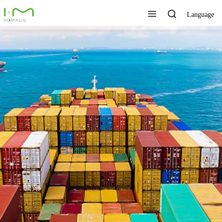
Language
TECNOLOGÍA ÚNICA,
EXCELENTE CALIDAD,
SERVICIO RÁPIDO
Ver todos los productos