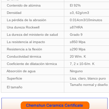
Contenido de alúmina
El 92%
Densidad
≥3, 62g/cm3
La pérdida de la abrasión
0.014cm3/10minutos
Una dureza Rockwell
≥87HRA
La dureza del ministerio de salud
Grado 9
La resistencia al impacto
≥850 Mpa
Resistencia a la flexión
≥290 Mpa
Conductividad térmica
20 W/m. K
Coeficiente de dilatación térmica
7, 2 x 10-6/m. K
Absorción de agua
Ninguno
Superficie
Lisa, claro, blanco puro
Tamaño normal y diseño p
El tamaño