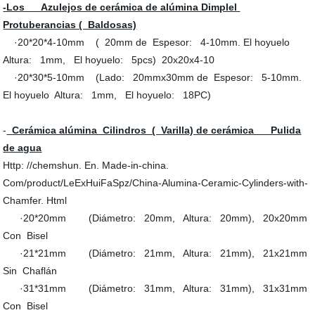
-Los Azulejos de cerámica de alúmina Dimplel
Protuberancias ( Baldosas)
·20*20*4-10mm ( 20mm de Espesor: 4-10mm. El hoyuelo
Altura: 1mm, El hoyuelo: 5pcs) 20x20x4-10
·20*30*5-10mm (Lado: 20mmx30mm de Espesor: 5-10mm.
El hoyuelo Altura: 1mm, El hoyuelo: 18PC)
-
Cerámica alúmina Cilindros ( Varilla) de cerámica Pulida
de agua
Http: //chemshun. En. Made-in-china.
Com/product/LeExHuiFaSpz/China-Alumina-Ceramic-Cylinders-with-
Chamfer. Html
·20*20mm (Diámetro: 20mm, Altura: 20mm), 20x20mm
Con Bisel
·21*21mm (Diámetro: 21mm, Altura: 21mm), 21x21mm
Sin Chaflán
·31*31mm (Diámetro: 31mm, Altura: 31mm), 31x31mm
Con Bisel