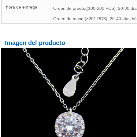
hora de entrega:
Orden de prueba(100-200 PCS): 20-30 días
Orden de masa (≥201 PCS): 20-40 días há
Imagen del producto