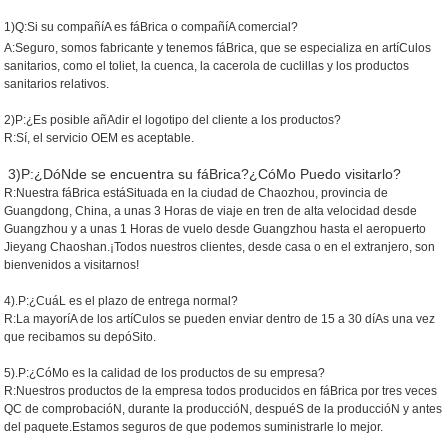
1)Q:Si su compañíA es fáBrica o compañíA comercial?
A:Seguro, somos fabricante y tenemos fáBrica, que se especializa en artíCulos
sanitarios, como el toliet, la cuenca, la cacerola de cuclillas y los productos
sanitarios relativos.
2)P:¿Es posible añAdir el logotipo del cliente a los productos?
R:Sí, el servicio OEM es aceptable.
3)P:
¿DóNde se encuentra su fáBrica?¿CóMo Puedo visitarlo?
R:Nuestra fáBrica estáSituada en la ciudad de Chaozhou, provincia de
Guangdong, China, a unas 3 Horas de viaje en tren de alta velocidad desde
Guangzhou y a unas 1 Horas de vuelo desde Guangzhou hasta el aeropuerto
Jieyang Chaoshan.¡Todos nuestros clientes, desde casa o en el extranjero, son
bienvenidos a visitarnos!
4).P:¿CuáL es el plazo de entrega normal?
R:La mayoríA de los artíCulos se pueden enviar dentro de 15 a 30 díAs una vez
que recibamos su depóSito.
5).P:¿CóMo es la calidad de los productos de su empresa?
R:Nuestros productos de la empresa todos producidos en fáBrica por tres veces
QC de comprobacióN, durante la produccióN, despuéS de la produccióN y antes
del paquete.
Estamos seguros de que podemos suministrarle lo mejor.