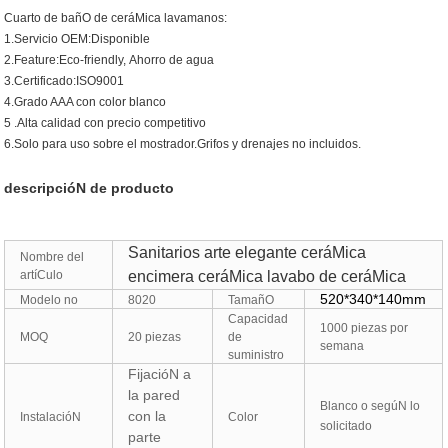
Cuarto de bañO de ceráMica lavamanos:
1.Servicio OEM:Disponible
2.Feature:Eco-friendly,
Ahorro de agua
3.Certificado:ISO9001
4.Grado AAA con color blanco
5
.Alta calidad con precio competitivo
6.Solo para uso sobre el mostrador.Grifos y drenajes no incluidos.
descripcióN de producto
Sanitarios arte elegante ceráMica
Nombre del
artíCulo
encimera ceráMica lavabo de ceráMica
520*340*140mm
Modelo no
8020
TamañO
Capacidad
1000 piezas por
MOQ
20 piezas
de
semana
suministro
FijacióN a
la pared
Blanco
o segúN lo
con la
InstalacióN
Color
solicitado
parte