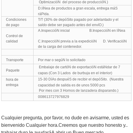
OptimizacióN
del proceso de produccióN.)
D.
líNea de productos a gran escala, entrega máS
ráPida.
Condiciones
T/T (30% de depóSito pagado por adelantado y el
de pago
saldo debe ser pagado antes del envíO.)
A.
InspeccióN inicial B.InspeccióN en líNea
Control de
calidad
C.InspeccióN previa a la expedicióN D.
VerificacióN
de la carga del contenedor.
Transporte
Por mar o segúN lo solicitado
Embalaje de cartóN de exportacióN estáNdar de 7
Paquete
capas (Con 3 Lados
de burbuja en el interior)
15-30
DíAs despuéS de recibir el depóSito. (Nuestra
hora de
entrega
capacidad de salida es de unos 5000 pcs
Por mes con 3 Hornos de lanzadera disparando.)
008613727976829
Cualquier pregunta, por favor, no dude en avisarme, usted es
bienvenido Cualquier hora.Creemos que nuestro honesto y..
trabajar duro le ayudaráA abrir un Buen mercado