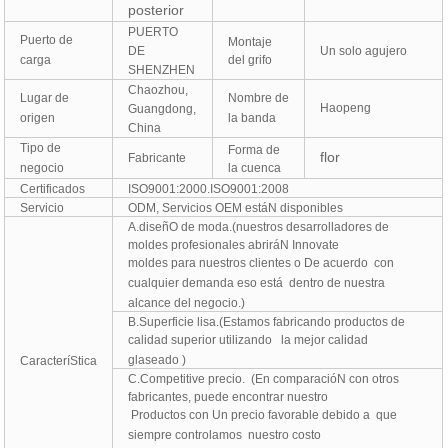
posterior
PUERTO
Puerto de
Montaje
DE
Un solo agujero
carga
del grifo
SHENZHEN
Chaozhou,
Lugar de
Nombre de
Haopeng
Guangdong,
origen
la banda
China
Tipo de
Forma de
flor
Fabricante
negocio
la cuenca
Certificados
ISO9001:2000.ISO9001:2008
Servicio
ODM, Servicios OEM estáN disponibles
A.
diseñO de moda.(nuestros desarrolladores de
moldes profesionales abriráN Innovate
moldes para nuestros clientes o
De acuerdo
con
cualquier demanda eso está
dentro de nuestra
alcance del negocio.)
B.Superficie lisa.(Estamos fabricando productos de
calidad superior utilizando
la mejor calidad
glaseado )
CaracteríStica
C.Competitive precio. (En comparacióN con otros
fabricantes, puede encontrar nuestro
Productos con Un precio favorable debido a
que
siempre controlamos
nuestro costo