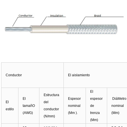
Conductor
El aislamiento
El
Estructura
El
Espesor
espesor
DiáMetro
El
del
tamañO
nominal
de
nominal
estilo
conductor
(AWG)
(Mm ).
trenza
(Mm)
(N/mm)
(Mm)