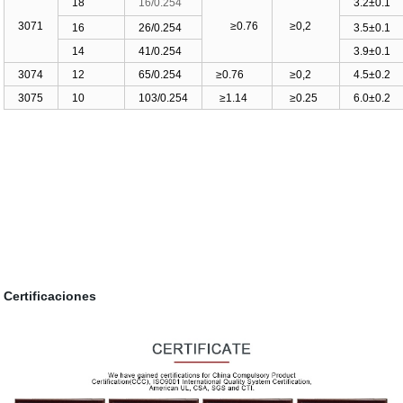
18
16/0
.254
3.2
±0.1
3071
≥
0.76
≥
0,2
16
26/0.254
3.5
±0.1
14
41/0.254
3.9±0.1
3074
12
65/0
.254
≥
0.76
≥
0,2
4.5
±0.2
3075
10
103/0
.254
≥
1.14
≥
0.25
6.0
±0.2
Certificaciones