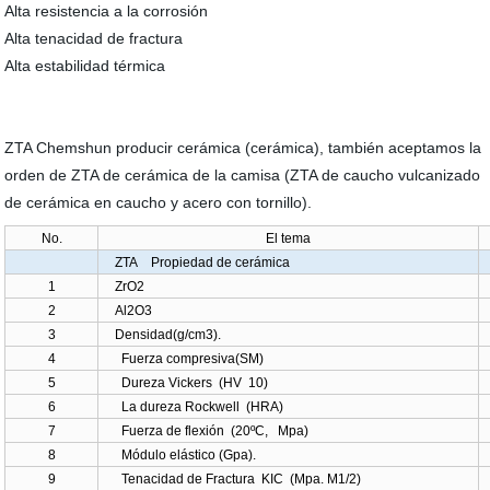
Alta resistencia a la corrosión
Alta tenacidad de fractura
Alta estabilidad térmica
ZTA Chemshun producir cerámica (cerámica), también aceptamos la
orden de ZTA de cerámica de la camisa (ZTA de caucho vulcanizado
de cerámica en caucho y acero con tornillo).
No.
El tema
ZTA Propiedad de cerámica
1
ZrO2
2
Al2O3
3
Densidad(g/cm3).
4
Fuerza compresiva(SM)
5
Dureza Vickers (HV 10)
6
La dureza Rockwell (HRA)
7
Fuerza de flexión (20ºC, Mpa)
8
Módulo elástico (Gpa).
9
Tenacidad de Fractura KIC (Mpa. M1/2)