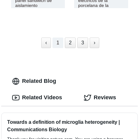
panel sándwich de
eléctricos de la
aislamiento
porcelana de la
esteatita
‹
1
2
3
›
Related Blog
Related Videos
Reviews
Towards a definition of microglia heterogeneity |
Communications Biology