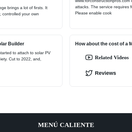
www.forconstructionpros.com is
attacks. The service requires f
e brings a lot of firsts. It
Please enable cook
y, controlled your own
lar Builder
How about the cost of a
started to attach to solar PV
Related Videos
ety. Cut to 2022, and,
Reviews
MENÚ CALIENTE