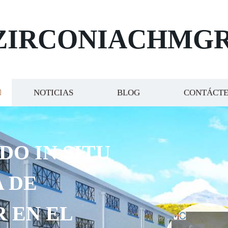
ZIRCONIACHMG
NOTICIAS
BLOG
CONTÁCT
DO IN SITU
 DE
R EN EL