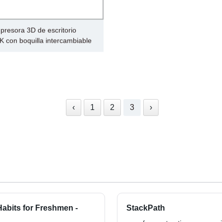
mpresora 3D de escritorio
 con boquilla intercambiable
‹
1
2
3
›
Habits for Freshmen -
StackPath