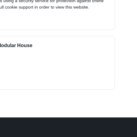
 using a security service for protection against online
ull cookie support in order to view this website.
 Modular House