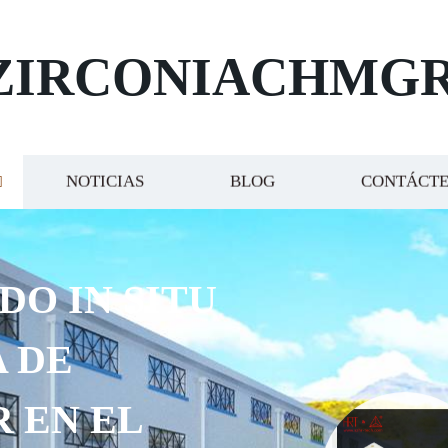
ZIRCONIACHMG
NOTICIAS
BLOG
CONTÁCT
DO IN SITU
 DE
R EN EL