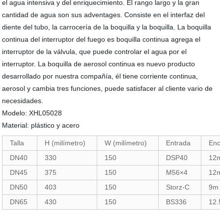
el agua intensiva y del enriquecimiento. El rango largo y la gran
cantidad de agua son sus adventages. Consiste en el interfaz del
diente del tubo, la carrocería de la boquilla y la boquilla. La boquilla
continua del interruptor del fuego es boquilla continua agrega el
interruptor de la válvula, que puede controlar el agua por el
interruptor. La boquilla de aerosol continua es nuevo producto
desarrollado por nuestra compañía, él tiene corriente continua,
aerosol y cambia tres funciones, puede satisfacer al cliente vario de
necesidades.
Modelo: XHL05028
Material: plástico y acero
Talla
H (milímetro)
W (milímetro)
Entrada
Enc
DN40
330
150
DSP40
12
DN45
375
150
M56×4
12
DN50
403
150
Storz-C
9m
DN65
430
150
BS336
12