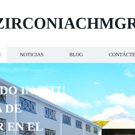
ZIRCONIACHMG
NOTICIAS
BLOG
CONTÁCT
DO IN SITU
 DE
R EN EL