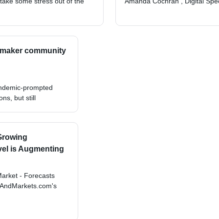
 take some stress out of the
Amanda Cochran , Digital Spe
he maker community
pandemic-prompted
ns, but still
 Growing
vel is Augmenting
arket - Forecasts
hAndMarkets.com's