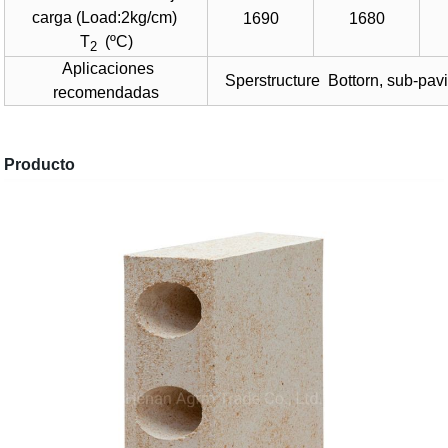
carga (Load:2kg/cm)
1690
1680
T
(ºC)
2
Aplicaciones
Sperstructure
Bottorn, sub-pav
recomendadas
Producto