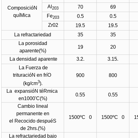
Al
70
69
ComposicióN
203
quíMica
Fe
0.5
0.5
203
Zr02
19.5
19.5
La refractariedad
35
35
La porosidad
19
20
aparente(%)
La densidad aparente
3.2.
3.15.
La Fuerza de
trituracióN en fríO
900
800
3
(kg/cm
).
La
expansióN téRmica
0.55
0.55
en1000'C(%)
Cambio lineal
permanente en
1500ºC 0
1500ºC 0
1
el Recocido despuéS
de 2hrs.(%)
La refractariedad bajo