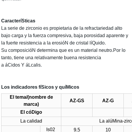
CaracteríSticas
La serie de zirconio es propietaria de la
refractariedad alto
bajo carga y la fuerza compresiva, baja porosidad aparente y
la fuerte resistencia a la erosióN de cristal líQuido.
Su composicióN determina que es un material neutro
.Por lo
tanto, tiene una relativamente buena resistencia
a
áCidos
Y
áLcalis
.
Los indicadores fíSicos y quíMicos
El tema/(nombre de
AZ-GS
AZ-G
marca)
El cóDigo
La calidad
La alúMina-zir
Is02
9.5
10