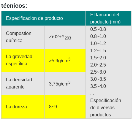
técnicos:
El tamaño del
Especificación de producto
producto (mm)
0.5~0.8
Compostion
0.8~1.0
Zr02
+Y
203
química
1.0~1.2
1.2~1.5
La gravedad
1.5~2.0
3
≥5,9g/cm
específica
2.0~2.5
2.5~3.0
3.0~3.5
La densidad
3
3,75g/cm
3.5~4.0
aparente
...
Especificación
La dureza
8~9
de diversos
productos