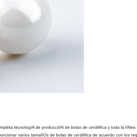
mpleta tecnologíA de produccióN de bolas de ceráMica y toda la líNea
rcionar varios tamañOs de bolas de ceráMica de acuerdo con los requi