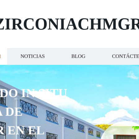
ZIRCONIACHMG
NOTICIAS
BLOG
CONTÁCT
DO IN SITU
 DE
R EN EL