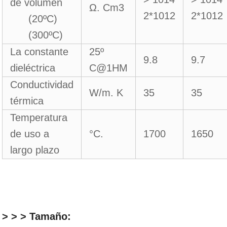
de volumen
Ω. Cm3
2*1012
2*1012
(20ºC)
(300ºC)
La constante
25º
9.8
9.7
dieléctrica
C@1HM
Conductividad
W/m. K
35
35
térmica
Temperatura
de uso a
°C.
1700
1650
largo plazo
> > > Tamaño: