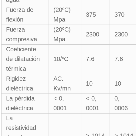
Fuerza de
(20ºC)
375
370
flexión
Mpa
Fuerza
(20ºC)
2300
2300
compresiva
Mpa
Coeficiente
de dilatación
10/ºC
7.6
7.6
térmica
Rigidez
AC.
10
10
dieléctrica
Kv/mn
La pérdida
< 0,
< 0,
0,
dieléctrica
0001
0001
0006
La
resistividad
> 1014
> 1014