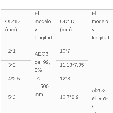
El
El
OD*ID
modelo
OD*ID
modelo
(mm)
y
(mm)
y
longitud
longitud
2*1
10*7
Al2O3
de 99,
3*2
11.13*7.95
5%
<
4*2.5
12*8
=1500
Al2O3
mm
5*3
12.7*8.9
el 95%
/