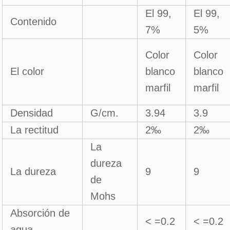
El 99,
El 99,
Contenido
7%
5%
Color
Color
El color
blanco
blanco
marfil
marfil
Densidad
G/cm.
3.94
3.9
La rectitud
2‰
2‰
La
dureza
La dureza
9
9
de
Mohs
Absorción de
< =0.2
< =0.2
agua