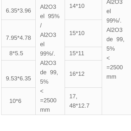
Al2O3
14*10
Al2O3
6.35*3.96
el
el 95%
99%/.
/
Al2O3
15*10
Al2O3
7.95*4.78
de 99,
el
5%
8*5.5
15*11
99%/.
<
Al2O3
=2500
de 99,
16*12
mm
9.53*6.35
5%
<
17,
=2500
10*6
48*12.7
mm