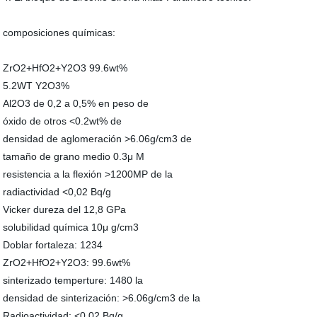
composiciones químicas:
ZrO2+HfO2+Y2O3 99.6wt%
5.2WT Y2O3%
Al2O3 de 0,2 a 0,5% en peso de
óxido de otros <0.2wt% de
densidad de aglomeración >6.06g/cm3 de
tamaño de grano medio 0.3μ M
resistencia a la flexión >1200MP de la
radiactividad <0,02 Bq/g
Vicker dureza del 12,8 GPa
solubilidad química 10μ g/cm3
Doblar fortaleza: 1234
ZrO2+HfO2+Y2O3: 99.6wt%
sinterizado temperture: 1480 la
densidad de sinterización: >6.06g/cm3 de la
Radioactividad: <0,02 Bq/g