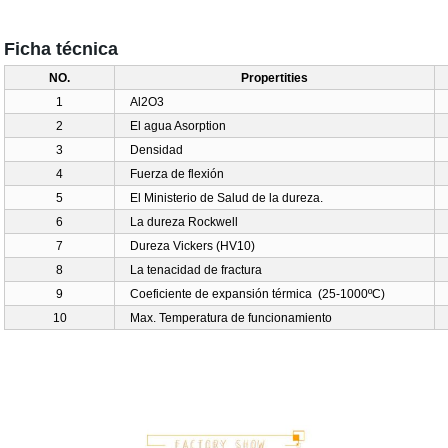
Ficha técnica
NO.
Propertities
1
Al
2
O
3
2
El agua Asorption
3
Densidad
4
Fuerza de flexión
5
El Ministerio de Salud de la dureza.
6
La dureza Rockwell
7
Dureza Vickers (HV10)
8
La tenacidad de fractura
9
Coeficiente de expansión térmica (25-1000
ºC
)
10
Max. Temperatura de funcionamiento