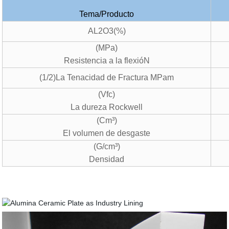
Tema/Producto
AL
2
O3
(%)
(
MPa)
Resistencia a la flexióN
(
1/2)La Tenacidad de Fractura MPam
(
Vfc)
La dureza Rockwell
(
Cm³)
El volumen de desgaste
(
G/cm³)
Densidad