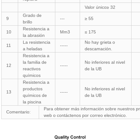
Valor único≥ 32
Grado de
9
---
≥ 55
brillo
Resistencia a
10
Mm3
≤ 175
la abrasión
La resistencia
No hay grieta o
11
-----
a heladas
descamación.
Resistencia a
la familia de
No inferiores al nivel
12
-----
reactivos
de la UB
químicos
Resistencia a
productos
No inferiores al nivel
13
-----
químicos de
de la UB
la piscina
Para obtener más información sobre nuestros prod
Comentario:
web o contáctenos por correo electrónico.