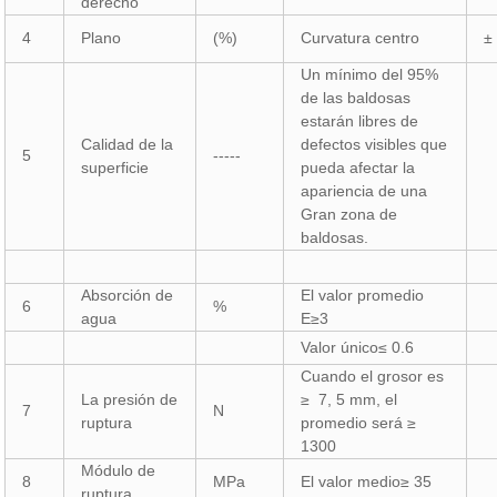
derecho
4
Plano
(%)
Curvatura centro
±
Un mínimo del 95%
de las baldosas
estarán libres de
Calidad de la
defectos visibles que
5
-----
superficie
pueda afectar la
apariencia de una
Gran zona de
baldosas.
Absorción de
El valor promedio
6
%
agua
E≥3
Valor único≤ 0.6
Cuando el grosor es
La presión de
≥ 7, 5 mm, el
7
N
ruptura
promedio será ≥
1300
Módulo de
8
MPa
El valor medio≥ 35
ruptura