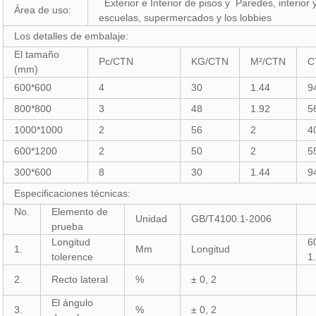
Exterior e Interior de pisos y Paredes, interior y
Área de uso:
escuelas, supermercados y los lobbies
Los detalles de embalaje:
El tamaño
Pc/CTN
KG/CTN
M²/CTN
C
(mm)
600*600
4
30
1.44
9
800*800
3
48
1.92
5
1000*1000
2
56
2
4
600*1200
2
50
2
5
300*600
8
30
1.44
9
Especificaciones técnicas:
No.
Elemento de
Unidad
GB/T4100.1-2006
prueba
Longitud
6
1.
Mm
Longitud
tolerence
1
2.
Recto lateral
%
± 0, 2
El ángulo
3.
%
± 0, 2