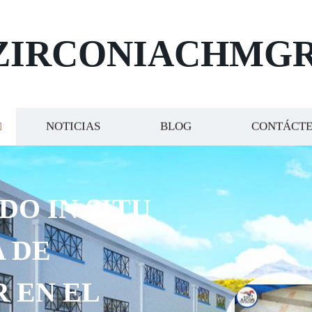
ZIRCONIACHMG
NOTICIAS
BLOG
CONTÁCT
DO IN SITU
 DE
R EN EL