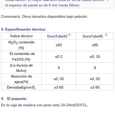
el espesor de pared es de 6 mm hasta 50mm.
Comentario: Otros tamaños disponibles bajo petición.
3. Especificación técnica:
®
®
Índice técnico
DuraTube
92
DuraTube
95
Al
O
contenido
2
3
≥92
≥95
(%)
El contenido de
≤0.2
≤0, 15
Fe2O3 (%)
(La dureza de
9
9
Mohs)
Absorción de
≤0, 02
≤0, 02
agua(%)
Densidad(g/cm3).
≥3.60
≥3.65
4. El paquete:
En la caja de madera con peso neto 20-24mt/20'FCL.