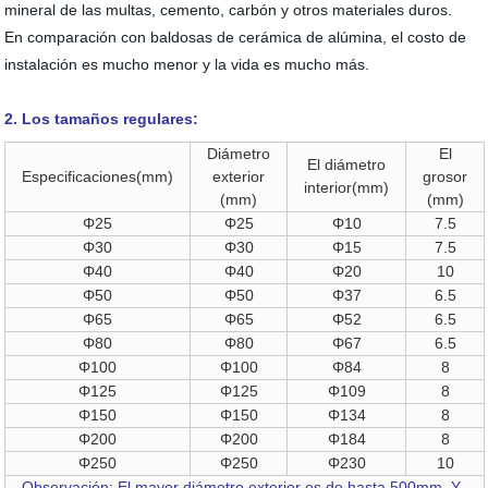
mineral de las multas, cemento, carbón y otros materiales duros.
En comparación con baldosas de cerámica de alúmina, el costo de
instalación es mucho menor y la vida es mucho más.
2. Los tamaños regulares:
Diámetro
El
El diámetro
Especificaciones(mm)
exterior
grosor
interior(mm)
(mm)
(mm)
Φ25
Φ25
Φ10
7.5
Φ30
Φ30
Φ15
7.5
Φ40
Φ40
Φ20
10
Φ50
Φ50
Φ37
6.5
Φ65
Φ65
Φ52
6.5
Φ80
Φ80
Φ67
6.5
Φ100
Φ100
Φ84
8
Φ125
Φ125
Φ109
8
Φ150
Φ150
Φ134
8
Φ200
Φ200
Φ184
8
Φ250
Φ250
Φ230
10
Observación: El mayor diámetro exterior
es de
hasta 500
mm
Y