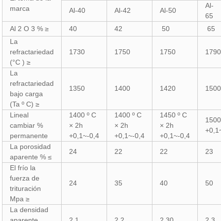
Al-
marca
Al-40
Al-42
Al-50
65
Al 2 O 3 % ≥
40
42
50
65
La
refractariedad
1730
1750
1750
179
(°C ) ≥
La
refractariedad
1350
1400
1420
150
bajo carga
(Ta º C) ≥
Lineal
1400 º C
1400 º C
1450 º C
1500
cambiar %
× 2h
× 2h
× 2h
+0,1
permanente
+0,1~-0,4
+0,1~-0,4
+0,1~-0,4
La porosidad
24
22
22
23
aparente % ≤
El frío la
fuerza de
24
35
40
50
trituración
Mpa ≥
La densidad
aparente
2.1.
2.2
2.30
2.3.