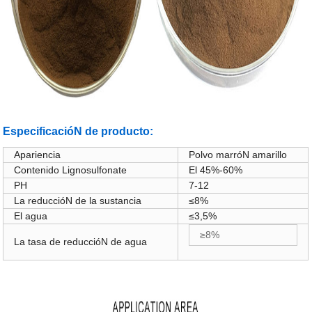
EspecificacióN de producto:
Apariencia
Polvo marróN amarillo
Contenido Lignosulfonate
El 45%-60%
PH
7-12
La reduccióN de la sustancia
≤8%
El agua
≤3,5%
≥8%
La tasa de reduccióN de agua