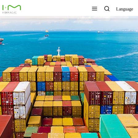
Language
TECNOLOGÍA ÚNICA,
EXCELENTE CALIDAD,
SERVICIO RÁPIDO
Ver todos los productos