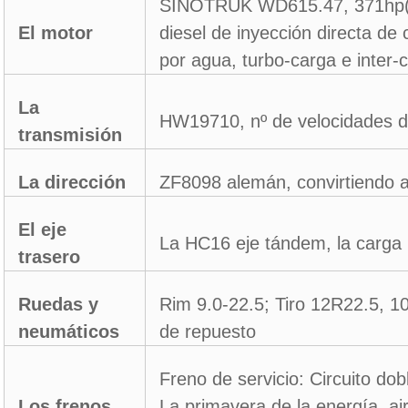
SINOTRUK WD615.47, 371hp(2
El motor
diesel de inyección directa de c
por agua, turbo-carga e inter-
La
HW19710, nº de velocidades d
transmisión
La dirección
ZF8098 alemán, convirtiendo a
El eje
La HC16 eje tándem, la carga n
trasero
Ruedas y
Rim 9.0-22.5; Tiro 12R22.5, 1
neumáticos
de repuesto
Freno de servicio: Circuito do
Los frenos
La primavera de la energía, a