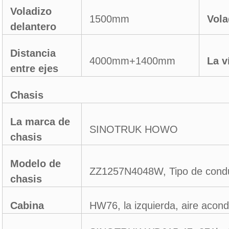
Voladizo
1500mm
Vola
delantero
Distancia
4000mm+1400mm
La v
entre ejes
Chasis
La marca de
SINOTRUK HOWO
chasis
Modelo de
ZZ1257N4048W, Tipo de cond
chasis
Cabina
HW76, la izquierda, aire acon