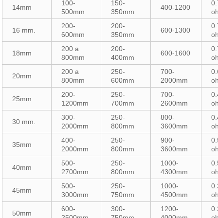
100-
150-
0.
14mm
400-1200
500mm
350mm
o
200-
200-
0.
16 mm.
600-1300
600mm
350mm
o
200 a
200-
0.
18mm
600-1600
800mm
400mm
o
200 a
250-
700-
0.
20mm
800mm
600mm
2000mm
o
200-
250-
700-
0.
25mm
1200mm
700mm
2600mm
o
300-
250-
800-
0.
30 mm.
2000mm
800mm
3600mm
o
400-
250-
900-
0.
35mm
2000mm
800mm
3600mm
o
500-
250-
1000-
0.
40mm
2700mm
800mm
4300mm
o
500-
250-
1000-
0.
45mm
3000mm
750mm
4500mm
o
600-
300-
1200-
0.
50mm
2500mm
750mm
4000mm
o