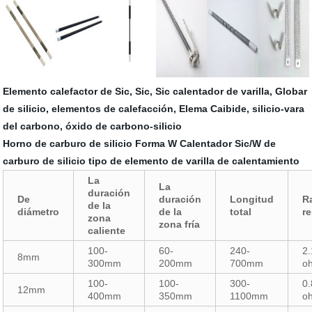
Elemento calefactor de Sic, Sic, Sic calentador de varilla, Globar
de silicio, elementos de calefacción, Elema Caibide, silicio-vara
del carbono, óxido de carbono-silicio
Horno de carburo de silicio Forma W Calentador Sic/W de
carburo de silicio tipo de elemento de varilla de calentamiento
La
La
duración
De
duración
Longitud
R
de la
diámetro
de la
total
r
zona
zona fría
caliente
100-
60-
240-
2.
8mm
300mm
200mm
700mm
o
100-
100-
300-
0.
12mm
400mm
350mm
1100mm
o