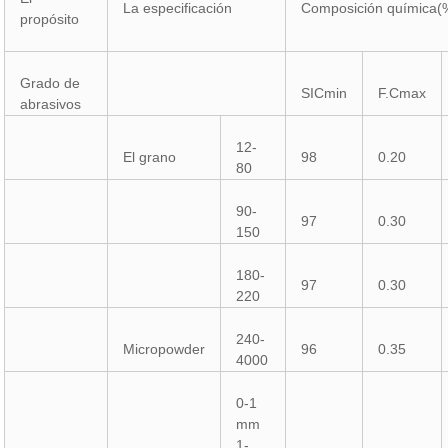
La especificación
Composición química(
propósito
Grado de
SICmin
F.Cmax
abrasivos
12-
El grano
98
0.20
80
90-
97
0.30
150
180-
97
0.30
220
240-
Micropowder
96
0.35
4000
0-1
mm
1-