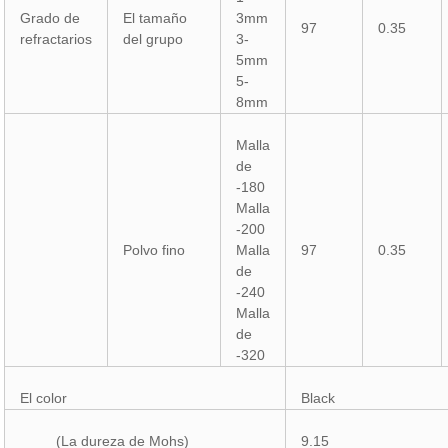
Grado de
El tamaño
3mm
97
0.35
refractarios
del grupo
3-
5mm
5-
8mm
Malla
de
-180
Malla
-200
Polvo fino
Malla
97
0.35
de
-240
Malla
de
-320
El color
Black
(La dureza de Mohs)
9.15