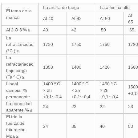
La arcilla de fuego
La alúmina alto
El tema de la
Al-
marca
Al-40
Al-42
Al-50
65
Al 2 O 3 % ≥
40
42
50
65
La
refractariedad
1730
1750
1750
179
(°C ) ≥
La
refractariedad
1350
1400
1420
150
bajo carga
(Ta º C) ≥
Lineal
1400 º C
1400 º C
1450 º C
1500
cambiar %
× 2h
× 2h
× 2h
+0,1
permanente
+0,1~-0,4
+0,1~-0,4
+0,1~-0,4
La porosidad
24
22
22
23
aparente % ≤
El frío la
fuerza de
24
35
40
50
trituración
Mpa ≥