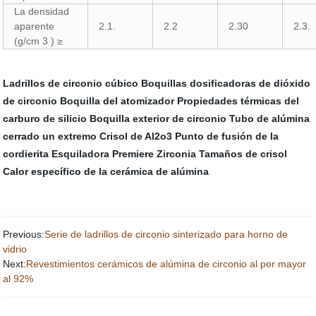
La densidad
aparente
2.1.
2.2
2.30
2.3.
(g/cm 3 ) ≥
Ladrillos de circonio cúbico
Boquillas dosificadoras de dióxido
de circonio
Boquilla del atomizador
Propiedades térmicas del
carburo de silicio
Boquilla exterior de circonio
Tubo de alúmina
cerrado un extremo
Crisol de Al2o3
Punto de fusión de la
cordierita
Esquiladora Premiere Zirconia
Tamaños de crisol
Calor específico de la cerámica de alúmina
Previous:
Serie de ladrillos de circonio sinterizado para horno de
vidrio
Next:
Revestimientos cerámicos de alúmina de circonio al por mayor
al 92%