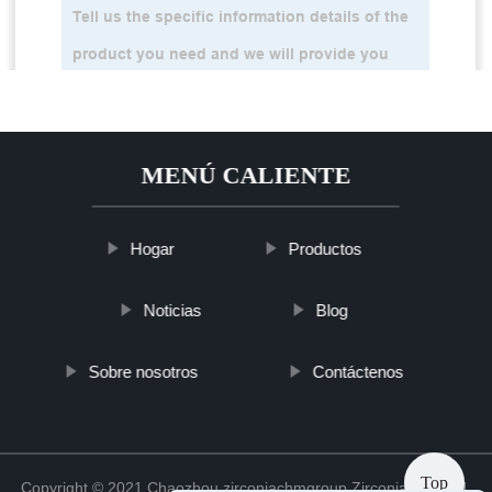
MENÚ CALIENTE
Hogar
Productos
Noticias
Blog
Sobre nosotros
Contáctenos
Top
Copyright © 2021 Chaozhou zirconiachmgroup Zirconia Co., Ltd.