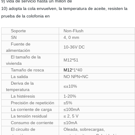
9) vida de servicio hasta un millón de
10) adopta la cola envuelven, la temperatura de aceite, resisten la
prueba de la colofonia en
Soporte
Non-Flush
SN
4, 0 mm
Fuente de
10-36V DC
alimentación
El tamaño de la
M12
*51
vivienda
Tamaño de rosca
M12
*1*40
La salida
NO NPN+NC
Deriva de la
≤±10%
temperatura
La histéresis
1-20%
Precisión de repetición
≤5%
La corriente de carga
≤100mA
La tensión residual
≤ 2, 5 V
Consumo de corriente
≤10mA
El circuito de
Oleada, sobrecargas,