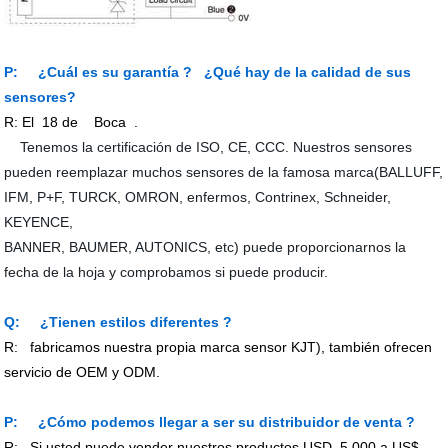
P: ¿Cuál es su garantía ?
¿Qué hay de la calidad de sus
sensores
?
R: El
18 de
Boca
.
Tenemos la certificación de ISO, CE, CCC. Nuestros sensores
pueden reemplazar muchos sensores de la famosa marca(BALLUFF,
IFM, P+F, TURCK, OMRON, enfermos, Contrinex, Schneider,
KEYENCE,
BANNER, BAUMER, AUTONICS, etc) puede proporcionarnos la
fecha de la hoja y comprobamos si puede producir.
Q:
¿Tienen estilos diferentes
?
R:
fabricamos nuestra propia marca sensor KJT), también ofrecen
servicio de OEM y ODM.
P:
¿Cómo podemos llegar a ser su distribuidor de venta
?
R:
Si usted puede vender nuestros productos USD
5.000 a US$