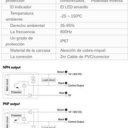
protección
cortocircuitos, Polaridad inversa
El indicador
El LED amarillo
Temperatura
-25 ~ 150
ºC
ambiente.
Derecho ambiental
35-95%
La frecuencia
800Hz
Un grado de
IP67
protección
Material de la carcasa
Aleación de cobre-níquel
La conexión
2m Cable de PVC/conector