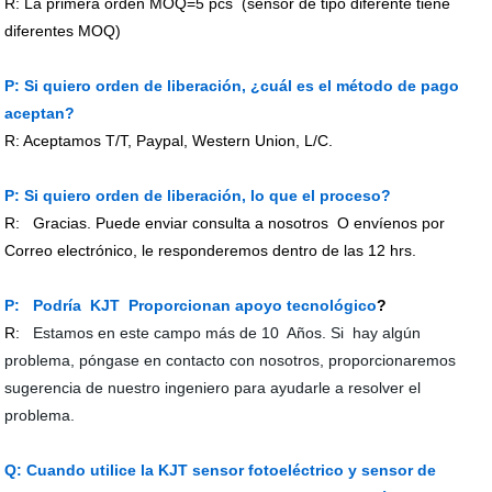
R: La primera orden MOQ=
5
pcs
(sensor de tipo diferente tiene
diferentes MOQ)
P: Si quiero orden de liberación, ¿cuál es el método de pago
aceptan?
R: Aceptamos T/T, Paypal, Western Union, L/C.
P: Si quiero orden de liberación, lo que el proceso?
R: Gracias. Puede enviar consulta a nosotros O envíenos por
Correo electrónico, le responderemos dentro de las
12
hrs.
P:
Podría
KJT
Proporcionan apoyo tecnológico
?
R:
Estamos en este campo más de 10
Años. Si
hay algún
problema, póngase en contacto con nosotros, proporcionaremos
sugerencia de nuestro ingeniero para ayudarle a resolver el
problema.
Q:
Cuando utilice
la KJT
sensor fotoeléctrico y sensor de