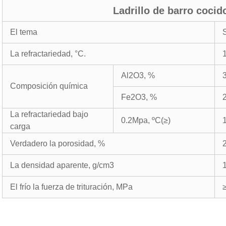
Ladrillo de barro cocid
El tema
La refractariedad,
°C.
Al2O3, %
Composición química
Fe2O3, %
La refractariedad bajo
0.2Mpa,
ºC
(
≥
)
carga
Verdadero la porosidad, %
La densidad aparente, g/cm3
El frío la fuerza de trituración, MPa