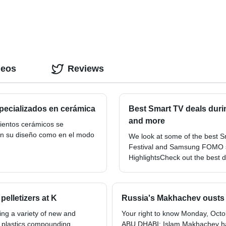
deos
Reviews
pecializados en cerámica
Best Smart TV deals duri
and more
ientos cerámicos se
en su diseño como en el modo
We look at some of the best S
Festival and Samsung FOMO sal
HighlightsCheck out the best 
pelletizers at K
Russia's Makhachev ousts M
ing a variety of new and
Your right to know Monday, Octo
f plastics compounding
ABU DHABI: Islam Makhachev ha