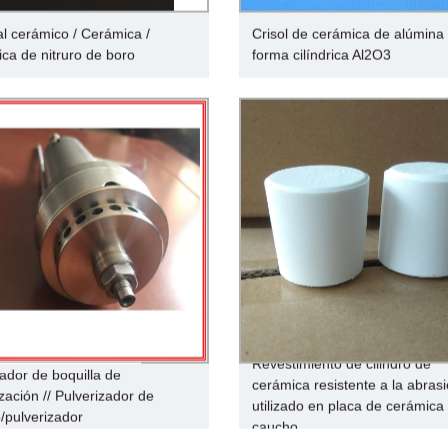
al cerámico / Cerámica /
Crisol de cerámica de alúmina
ca de nitruro de boro
forma cilíndrica Al2O3
Revestimiento de cilindro de
ador de boquilla de
cerámica resistente a la abras
zación // Pulverizador de
utilizado en placa de cerámica
o/pulverizador
caucho