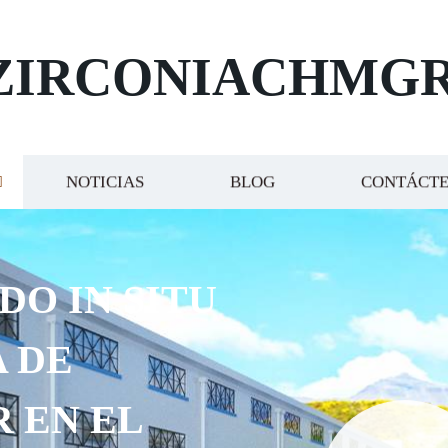
ZIRCONIACHMG
NOTICIAS
BLOG
CONTÁCT
DO IN SITU
 DE
R EN EL