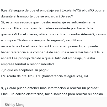
6,estáS seguro de que el embalaje seráExcelente?Si el dañO ocurre
durante el transporte que se encargaráDe eso?
Sí, estamos seguros que nuestro embalaje es suficientemente
segura.Utilizamos cajas de madera resistente por fuera de la
guarnicióN.En el interior, utilizamos carboard cuadro.AdemáS, vamos
a comprar "Todos los riesgos de seguros", segúN sus
necesidades.En el caso de dañO ocurre, en primer lugar, puede
hacer referencia a la compañíA de seguros a reclamar los dañOs.Si
el dañO se produjo debido a que el fallo del embalaje, nuestra
empresa tendráLa responsabilidad.
7,lo que es aceptable su pago?
L/C (carta de créDito), T/T (transferencia telegráFica), D/P
8, ¿CóMo puedo obtener máS informacióN o realizar un pedido?
EnvíE un correo electróNico, fax o lláMenos para realizar su pedido.
Shirley Meng