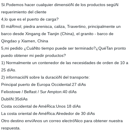
Sí.Podemos hacer cualquier dimensióN de los productos segúN
requerimiento del cliente
4,lo que es el puerto de carga?
El máRmol, piedra arenisca, caliza, Travertino, principalmente un
barco desde Xingang de Tianjin (China), el granito - barco de
Qingdao y Xiamen, China
5,mi pedido ¿CuáNto tiempo puede ser terminado?¿QuéTan pronto
puedo obtener mi pedir productos?
1) Normalmente un contenedor de las necesidades de orden de 10 a
25 díAs.
2) informacióN sobre la duracióN del transporte:
Principal puerto de Europa Occidental:27 díAs
Felixstowe / Belfast / Sur Ampton:40 díAs
DublíN:35díAs
Costa occidental de AméRica:Unos 18 díAs
La costa oriental de AméRica:Alrededor de 30 díAs
Otro destino envíAnos un correo electróNico para obtener nuestra
respuesta.