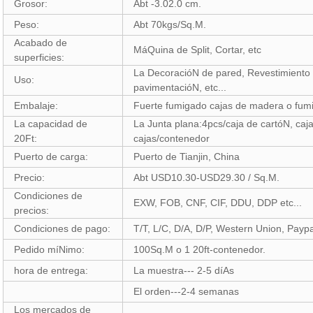
Grosor:
Abt -3.02.0 cm.
Peso:
Abt 70kgs/Sq.M.
Acabado de
MáQuina de Split, Cortar, etc
superficies:
La DecoracióN de pared, Revestimiento de
Uso:
pavimentacióN, etc...
Embalaje:
Fuerte fumigado cajas de madera o fumi
La capacidad de
La Junta plana:4pcs/caja de cartóN, caj
20Ft:
cajas/contenedor
Puerto de carga:
Puerto de Tianjin, China
Precio:
Abt USD10.30-USD29.30 / Sq.M.
Condiciones de
EXW, FOB, CNF, CIF, DDU, DDP etc...
precios:
Condiciones de pago:
T/T, L/C, D/A, D/P, Western Union, Paypal
Pedido míNimo:
100Sq.M o 1 20ft-contenedor.
hora de entrega:
La muestra--- 2-5 díAs
El orden---2-4 semanas
Los mercados de