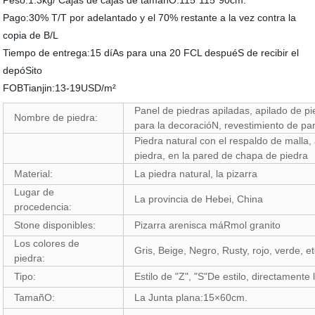
Peso:1.3kg/ Cajas de cajas de tamañO:115*115*90cm.
Pago:30% T/T por adelantado y el 70% restante a la vez contra la
copia de B/L
Tiempo de entrega:15 díAs para una 20 FCL despuéS de recibir el
depóSito
FOBTianjin:13-19USD/m²
Panel de piedras apiladas, apilado de pi
Nombre de piedra:
para la decoracióN, revestimiento de pa
Piedra natural con el respaldo de malla
piedra, en la pared de chapa de piedra
Material:
La piedra natural, la pizarra
Lugar de
La provincia de Hebei, China
procedencia:
Stone disponibles:
Pizarra arenisca máRmol granito
Los colores de
Gris, Beige, Negro, Rusty, rojo, verde, et
piedra:
Tipo:
Estilo de "Z", "S"De estilo, directamente l
TamañO:
La Junta plana:15×60cm.