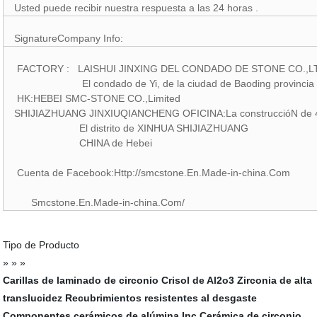
Usted puede recibir nuestra respuesta a las 24 horas .
SignatureCompany Info:
FACTORY : LAISHUI JINXING DEL CONDADO DE STONE CO.,L
El condado de Yi, de la ciudad de Baoding provincia 
HK:HEBEI SMC-STONE CO.,Limited
SHIJIAZHUANG JINXIUQIANCHENG OFICINA:La construccióN de 
El distrito de XINHUA SHIJIAZHUANG
CHINA de Hebei
Cuenta de Facebook:Http://smcstone.En.Made-in-china.Com
Smcstone.En.Made-in-china.Com/
Tipo de Producto
» » »
Carillas de laminado de circonio
Crisol de Al2o3
Zirconia de alta
translucidez
Recubrimientos resistentes al desgaste
Componentes cerámicos de alúmina Inc
Cerámica de circonio