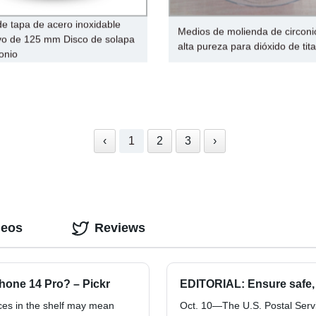
de tapa de acero inoxidable
Medios de molienda de circoni
vo de 125 mm Disco de solapa
alta pureza para dióxido de tit
conio
‹
1
2
3
›
deos
Reviews
Phone 14 Pro? – Pickr
EDITORIAL: Ensure safe, 
nces in the shelf may mean
Oct. 10—The U.S. Postal Servi