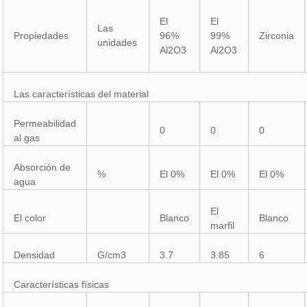
El
El
Las
Propiedades
96%
99%
Zirconia
unidades
Al2O3
Al2O3
Las características del material
Permeabilidad
0
0
0
al gas
Absorción de
%
El 0%
El 0%
El 0%
agua
El
El color
Blanco
Blanco
marfil
Densidad
G/cm3
3.7
3.85
6
Características físicas