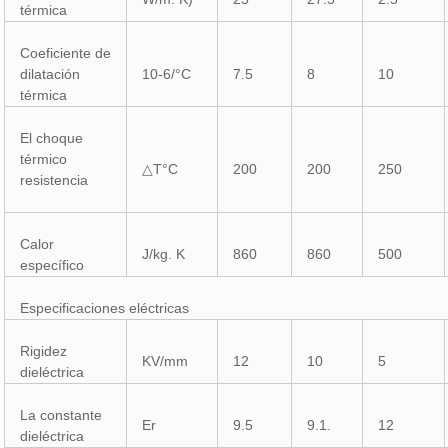
térmica
Coeficiente de
dilatación
10-6/°C
7.5
8
10
térmica
El choque
térmico
△T°C
200
200
250
resistencia
Calor
J/kg. K
860
860
500
específico
Especificaciones eléctricas
Rigidez
KV/mm
12
10
5
dieléctrica
La constante
Εr
9.5
9.1.
12
dieléctrica