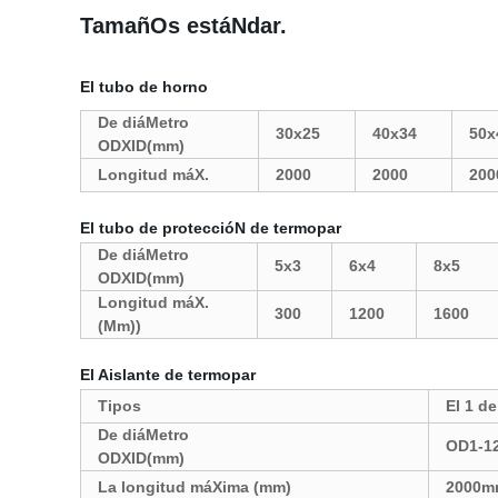
TamañOs estáNdar.
El tubo de horno
De diáMetro
30x25
40x34
50x
ODXID(mm)
Longitud máX.
2000
2000
200
El tubo de proteccióN de termopar
De diáMetro
5x3
6x4
8x5
ODXID(mm)
Longitud máX.
300
1200
1600
(Mm
))
El Aislante de termopar
Tipos
El 1 de
De diáMetro
OD1-1
ODXID(mm)
La longitud máXima (mm)
2000m