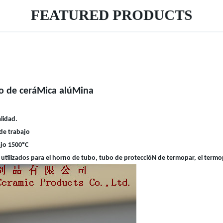
FEATURED PRODUCTS
bo de ceráMica alúMina
lidad.
de trabajo
ajo 1500
ºC
tilizados para el
horno de tubo, tubo de proteccióN de termopar, el termopa