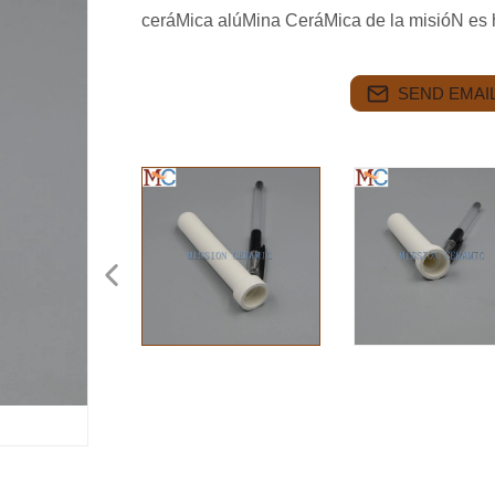
ceráMica alúMina CeráMica de la misióN es 
SEND EMAIL