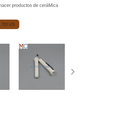
hacer productos de ceráMica
 TO US