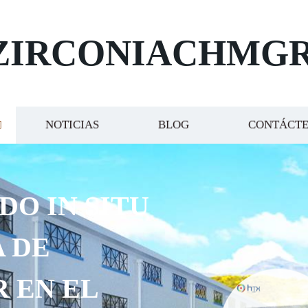
ZIRCONIACHMG
NOTICIAS
BLOG
CONTÁCT
DO IN SITU
 DE
R EN EL