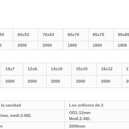
44
60x53
70x63
80x70
85x75
90x8
0
2000
2000
1800
1800
1800
10x7
12x8.
14x10
15x10
16x12
1
2000
2000
2000
2000
2000
2
 la cavidad
Los orificios de 2
OD1-12mm
2mm, mm0.5-8ID.
Mm0.2-4ID.
m
2000mm