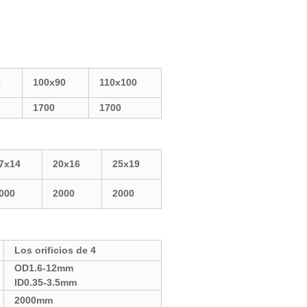
0
100x90
110x100
1700
1700
7x14
20x16
25x19
000
2000
2000
Los orificios de 4
OD1.6-12mm
ID0.35-3.5mm
2000mm