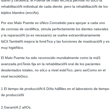
titanio y ceráMica, el Puente de malo téCnica permite no sóLo la
rehabilitacióN individual de cada diente, pero la rehabilitacióN de los
tejidos blandos (encíAs).
Por eso Malo Puente es úNico.Concebido para apoyar a cada uno
de coronas de ceráMica, simula perfectamente los dientes naturales
y la reparacióN (si es necesario) se vuelve extraordinariamente
fáCil.TambiéN mejora la fonéTica y las funciones de masticacióN y es
muy higiéNico.
El Malo Puente ha sido reconocido mundialmente como la máS
avanzada próTesis fija en la rehabilitacióN oral de los pacientes
desdentados totales, no sóLo a nivel estéTico, pero asíComo en el
nivel tecnolóGico.
1.El tiempo de produccióN:6 DíAs háBiles en el laboratorio de tiempo
de produccióN.
2.GarantíA:2 añOs.