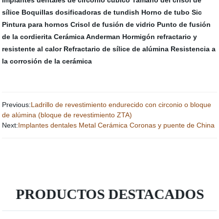
Implantes dentales de circonio cúbico
Tamaño del crisol de
sílice
Boquillas dosificadoras de tundish
Horno de tubo Sic
Pintura para hornos
Crisol de fusión de vidrio
Punto de fusión
de la cordierita
Cerámica Anderman
Hormigón refractario y
resistente al calor
Refractario de sílice de alúmina
Resistencia a
la corrosión de la cerámica
Previous:
Ladrillo de revestimiento endurecido con circonio o bloque
de alúmina (bloque de revestimiento ZTA)
Next:
Implantes dentales Metal Cerámica Coronas y puente de China
PRODUCTOS DESTACADOS