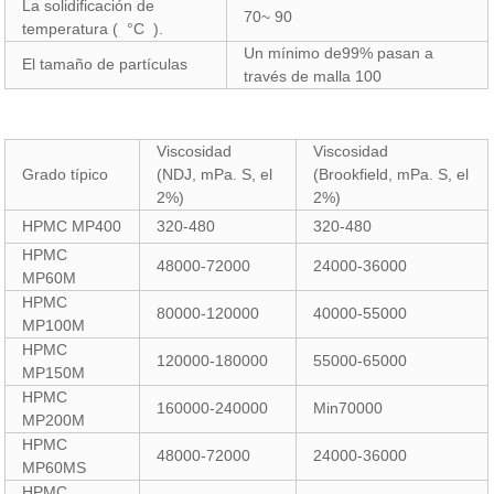
La solidificación de
70~ 90
temperatura ( °C ).
Un mínimo de99% pasan a
El tamaño de partículas
través de malla 100
Viscosidad
Viscosidad
Grado típico
(NDJ, mPa. S, el
(Brookfield, mPa. S, el
2%)
2%)
HPMC MP400
320-480
320-480
HPMC
48000-72000
24000-36000
MP60M
HPMC
80000-120000
40000-55000
MP100M
HPMC
120000-180000
55000-65000
MP150M
HPMC
160000-240000
Min70000
MP200M
HPMC
48000-72000
24000-36000
MP60MS
HPMC