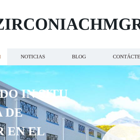
ZIRCONIACHMG
NOTICIAS
BLOG
CONTÁCT
DO IN SITU
 DE
R EN EL