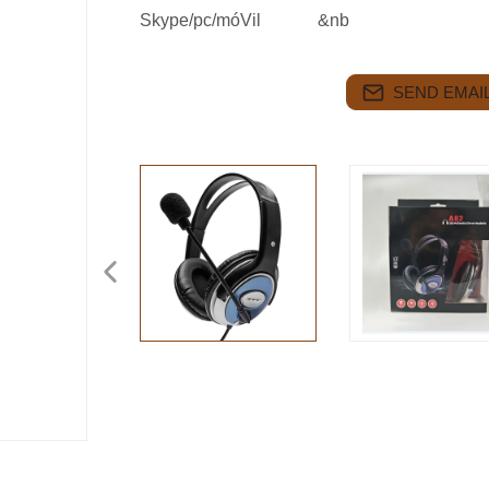
Skype/pc/móVil &nb
SEND EMAIL