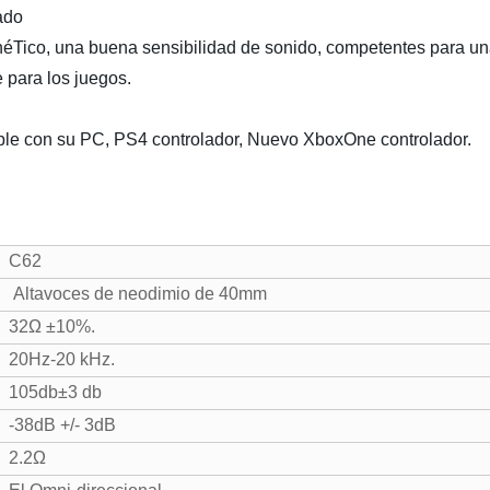
ado
néTico, una buena sensibilidad de sonido, competentes para u
 para los juegos.
ible con su PC, PS4 controlador, Nuevo XboxOne controlador.
C62
Altavoces de neodimio de 40mm
32Ω ±10%.
20Hz-20 kHz.
105db±3 db
-38dB +/- 3dB
2.2Ω