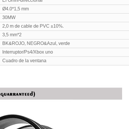
El Omni-direccional
Ø4.0*1,5 mm
30MW
2,0 m de cable de PVC ±10%.
3,5 mm*2
BK&ROJO, NEGRO&Azul, verde
Interruptor/Ps4/Xbox uno
Cuadro de la ventana