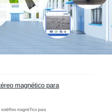
téreo magnético para
ar estéReo magnéTico para