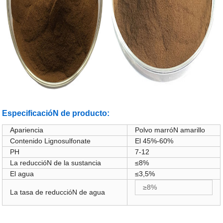
EspecificacióN de producto:
Apariencia
Polvo marróN amarillo
Contenido Lignosulfonate
El 45%-60%
PH
7-12
La reduccióN de la sustancia
≤8%
El agua
≤3,5%
≥8%
La tasa de reduccióN de agua