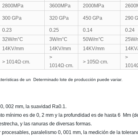
2800MPa
3600MPa
2000MPa
2600
300 GPa
320 GPa
450 GPa
290 
0.23
0.25
0.14
0.24
32W/m°C
3W/m°C
50W/m°C
25W/
14KV/mm
14KV/mm
14KV/mm
14KV
>
>
> 1014
Ω·cm.
> 105
Ω·cm.
1014
Ω·cm.
1014
acterísticas de un Determinado lote de producción puede variar.
 0, 002 mm, la suavidad Ra0.1.
iento mínimo es de 0, 2 mm y la profundidad es de hasta 6 Mm (d
strecha, y las ranuras de diversas formas.
 procesables, paralelismo 0, 001 mm, la medición de la toleran