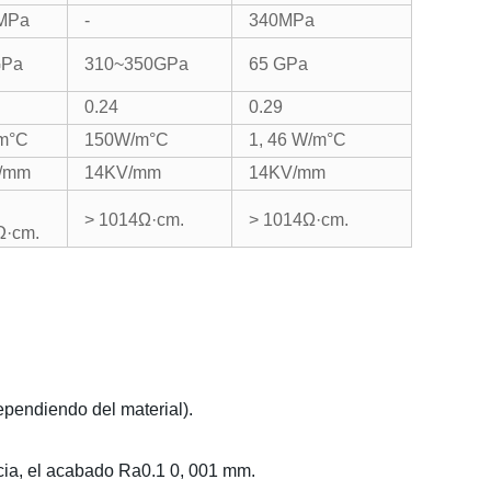
MPa
-
340MPa
GPa
310~350GPa
65 GPa
0.24
0.29
m°C
150W/m°C
1, 46 W/m°C
/mm
14KV/mm
14KV/mm
> 1014
Ω·cm.
> 1014
Ω·cm.
Ω·cm.
ependiendo del material).
cia, el acabado Ra0.1 0, 001 mm.