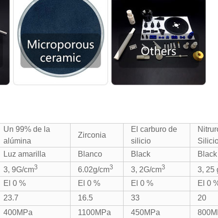
Un 99% de la
El carburo de
Nitrur
Zirconia
alúmina
silicio
Silici
Luz amarilla
Blanco
Black
Black
3
3
3
3, 9G/cm
6.02g/cm
3, 2G/cm
3, 25
El 0 %
El 0 %
El 0 %
El 0 
23.7
16.5
33
20
400MPa
1100MPa
450MPa
800M