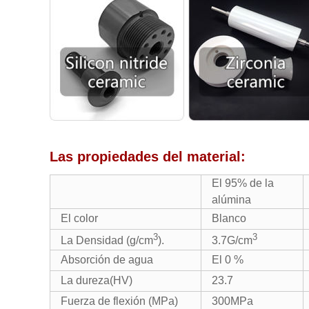
Las propiedades del material:
El 95% de la
alúmina
El color
Blanco
3
3
La Densidad (g/cm
).
3.7G/cm
Absorción de agua
El 0 %
La dureza(HV)
23.7
Fuerza de flexión (MPa)
300MPa