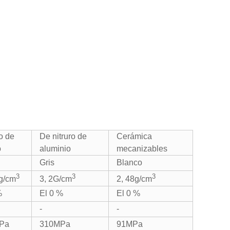
o de
De nitruro de
Cerámica
o
aluminio
mecanizables
Gris
Blanco
3
3
3
 g/cm
3, 2G/cm
2, 48g/cm
%
El 0 %
El 0 %
-
-
Pa
310MPa
91MPa