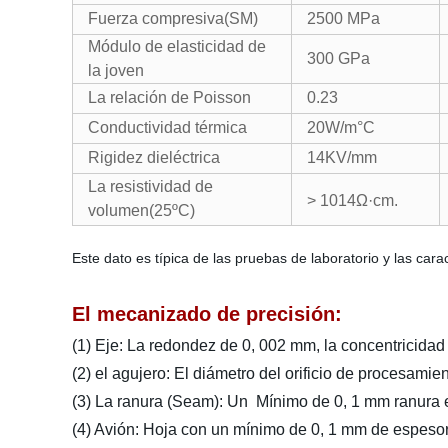
Fuerza compresiva(SM)
2500 MPa
Módulo de elasticidad de
300 GPa
la joven
La relación de Poisson
0.23
Conductividad térmica
20W/m°C
Rigidez dieléctrica
14KV/mm
La resistividad de
> 1014
Ω·cm.
volumen(25ºC)
Este dato es típica de las pruebas de laboratorio y las car
El mecanizado de precisión:
(1) Eje: La redondez de 0, 002 mm, la concentricidad
(2) el agujero: El diámetro del orificio de procesam
(3) La ranura (Seam): Un Mínimo de 0, 1 mm ranura e
(4) Avión: Hoja con un mínimo de 0, 1 mm de espesor