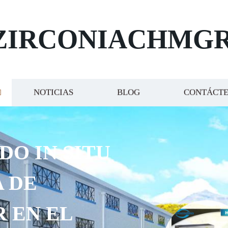
ZIRCONIACHMG
NOTICIAS
BLOG
CONTÁCT
DO IN SITU
 DE
R EN EL