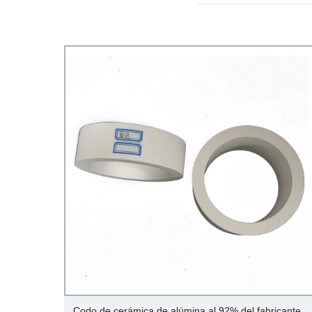
 de
Codo de cerámica de alúmina al 92% del fabricante