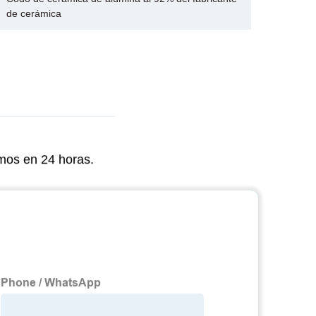
de cerámica
molie
emos en 24 horas.