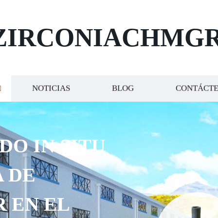
ZIRCONIACHMG
NOTICIAS
BLOG
CONTÁCT
DO IN SITU
 DE
R EN EL